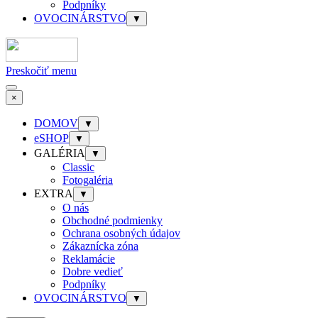
Podpníky
OVOCINÁRSTVO
▼
Preskočiť menu
×
DOMOV
▼
eSHOP
▼
GALÉRIA
▼
Classic
Fotogaléria
EXTRA
▼
O nás
Obchodné podmienky
Ochrana osobných údajov
Zákaznícka zóna
Reklamácie
Dobre vedieť
Podpníky
OVOCINÁRSTVO
▼