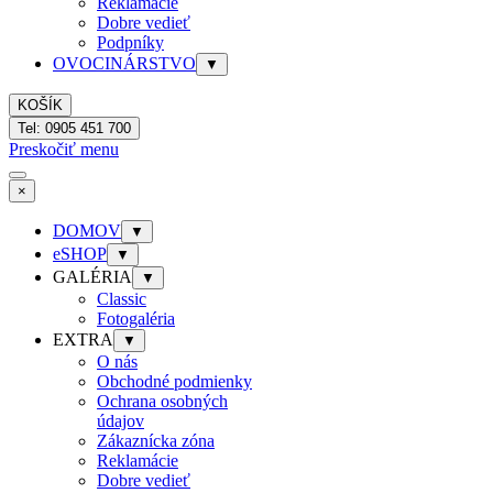
Reklamácie
Dobre vedieť
Podpníky
OVOCINÁRSTVO
▼
KOŠÍK
Tel: 0905 451 700
Preskočiť menu
×
DOMOV
▼
eSHOP
▼
GALÉRIA
▼
Classic
Fotogaléria
EXTRA
▼
O nás
Obchodné podmienky
Ochrana osobných
údajov
Zákaznícka zóna
Reklamácie
Dobre vedieť