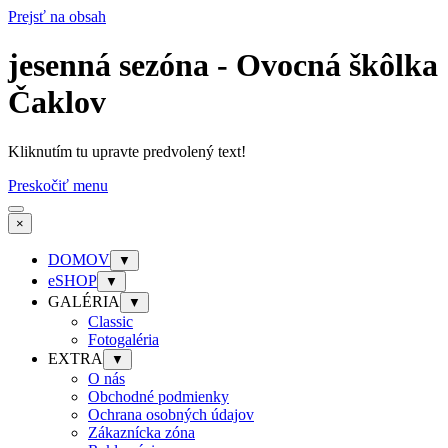
Prejsť na obsah
jesenná sezóna - Ovocná škôlka
Čaklov
Kliknutím tu upravte predvolený text!
Preskočiť menu
×
DOMOV
▼
eSHOP
▼
GALÉRIA
▼
Classic
Fotogaléria
EXTRA
▼
O nás
Obchodné podmienky
Ochrana osobných údajov
Zákaznícka zóna