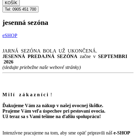
KOŠÍK
Tel: 0905 451 700
jesenná sezóna
eSHOP
JARNÁ SEZÓNA BOLA UŽ UKONČENÁ.
JESENNÁ
PREDAJNÁ SEZÓNA
začne v
SEPTEMBRI
2026
(sledujte priebežne naše webové stránky)
M i l í z á k a z n í c
i
!
Ďakujeme Vám za nákup v našej ovocnej škôlke.
Prajeme Vám veľa úspechov pri pestovaní ovocia.
Už teraz sa s Vami tešíme na ďalšiu spoluprácu!
Intenzívne pracujeme na tom, aby sme opäť pripravili náš
e-SHOP