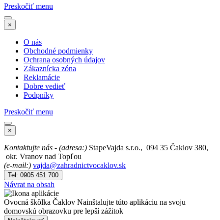
Preskočiť menu
×
O nás
Obchodné podmienky
Ochrana osobných údajov
Zákaznícka zóna
Reklamácie
Dobre vedieť
Podpníky
Preskočiť menu
×
Kontaktujte nás - (a
dresa:)
StapeVajda
s.r.o.,
094 35
Čaklov 380
,
okr. Vranov nad Topľou
(e-mail:)
vajda@zahradnictvocaklov.sk
Tel: 0905 451 700
Návrat na obsah
Ovocná škôlka Čaklov
Nainštalujte túto aplikáciu na svoju
domovskú obrazovku pre lepší zážitok