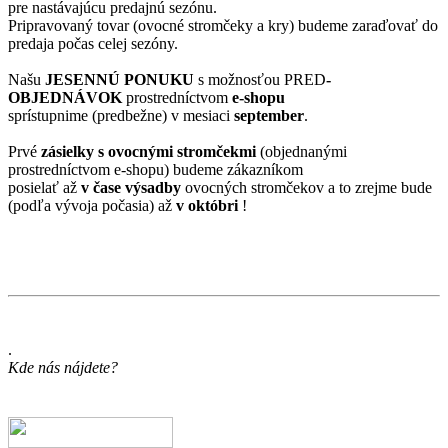
pre
nastávajúcu predajnú
sezónu.
Pripravovaný tovar (
ovocné stromčeky a kry
) budeme
zaraďovať do
predaja
počas celej sezóny
.
Našu
JESENNÚ PONUKU
s možnosťou
PRED
-
OBJEDNÁVOK
prostredníctvom
e-shopu
sprístupnime (
predbežne) v mesiaci
september
.
Prvé
zásielky
s ovocnými stromčekmi
(objednanými
prostredníctvom e-shopu) budeme zákazníkom
posielať
až
v čase výsadby
ovocných stromčekov
a to zrejme bude
(podľa vývoja počasia) až
v októbri
!
.
Kde nás nájdete?